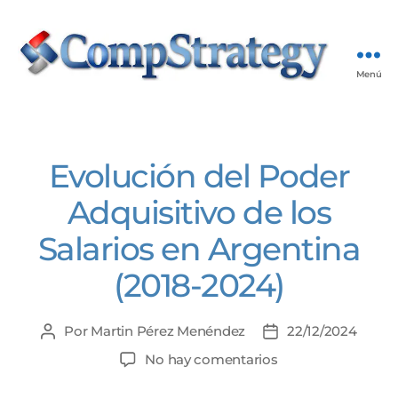
Menú
Publicaciones
CompStrategy
Categorías
Evolución del Poder
Adquisitivo de los
Salarios en Argentina
(2018-2024)
Por
Martin Pérez Menéndez
22/12/2024
Autor
Fecha
de
de
en
No hay comentarios
la
la
Evolución
entrada
entrada
del