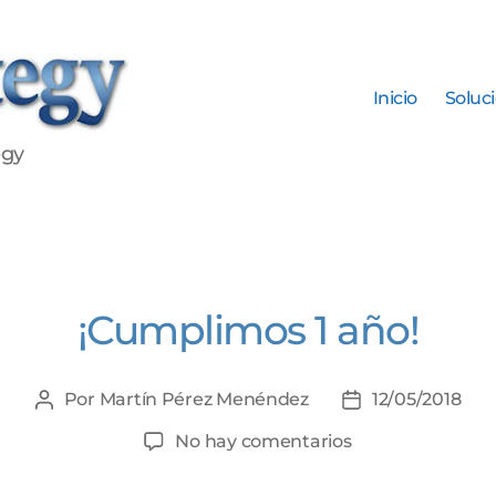
Inicio
Soluc
egy
Categorías
¡Cumplimos 1 año!
Por
Martín Pérez Menéndez
12/05/2018
Autor
Fecha
de
de
en
No hay comentarios
la
la
¡Cumplimos
entrada
entrada
1