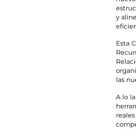
estruc
y alin
eficie
Esta C
Recur
Relaci
organ
las nu
A lo l
herram
reales
compe