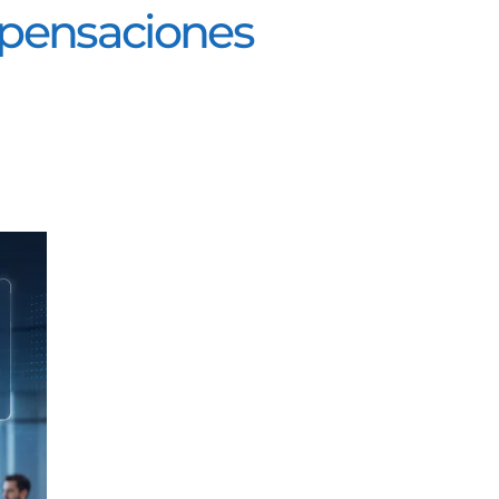
mpensaciones
s