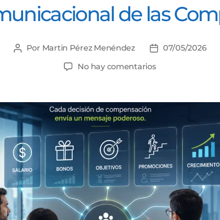
municacional de las Co
Por
Martin Pérez Menéndez
07/05/2026
Autor
Fecha
de
de
en
No hay comentarios
la
la
El
entrada
entrada
Poder
Comunicacional
de
las
Compensacione