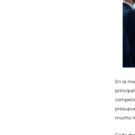
En la ma
principa
competir
presupue
mucho m
Cada dec