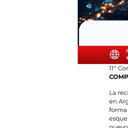
11° Co
COMP
La rec
en Arg
forma 
esque
nuevo 