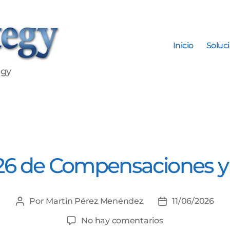
Inicio
Soluc
egy
Categorías
6 de Compensaciones y 
Por
Martin Pérez Menéndez
11/06/2026
Autor
Fecha
de
de
en
No hay comentarios
la
la