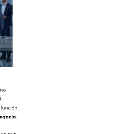
ómo
l
 función
negocio
.
 en que