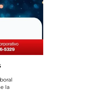
6
boral
e la