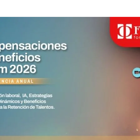
Forum
entrada
entrada
2026
de
Compensacione
y
Beneficios