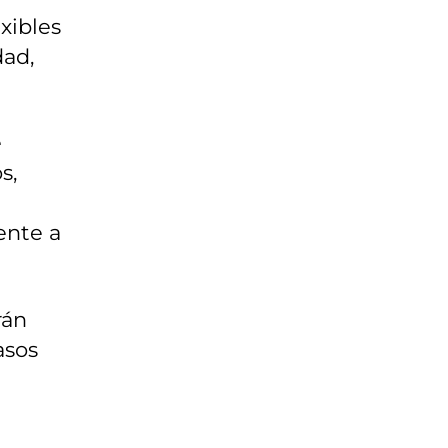
xibles
dad,
e
s,
ente a
rán
asos