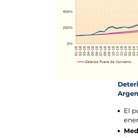
Deteri
Argen
El p
ene
Med