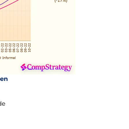
 en
de