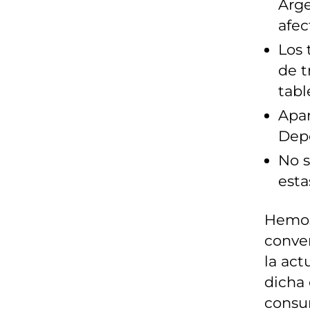
Arg
afec
Los 
de t
tabl
Apar
Dep
No s
esta
Hemos 
conve
la ac
dicha 
consum