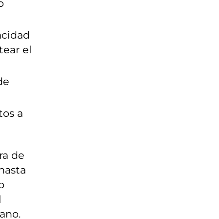
o
acidad
ear el
de
tos a
ra de
hasta
o
l
ano.