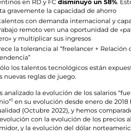
entinos en RD y FC
disminuyó un 58%
. Est
ta gravemente la capacidad de ahorro
talentos con demanda internacional y cap
rabajo remoto ven una oportunidad de «pat
ero» y multiplicar sus ingresos
ece la tolerancia al “freelancer + Relación 
endencia”
ólo los talentos tecnológicos están expues
s nuevas reglas de juego.
analizado la evolución de los salarios “fue
1
nio”
en su evolución desde enero de 2018 
tualidad (Octubre 2022), y hemos comparad
evolución con la evolución de los precios a
idor, y la evolución del dólar norteameric