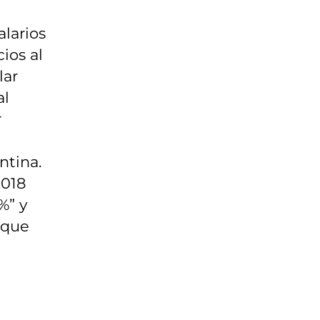
alarios
ios al
lar
al
r
ntina.
2018
%” y
 que