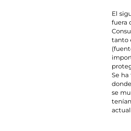
El sig
fuera 
Consum
tanto 
(fuent
impor
proteg
Se ha
donde 
se mue
tenían
actual