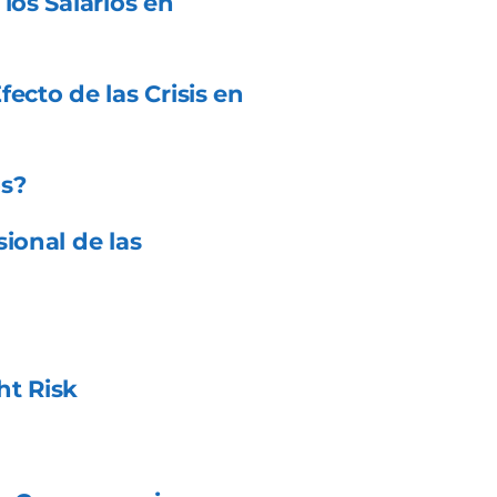
los Salarios en
ecto de las Crisis en
s?
ional de las
ht Risk