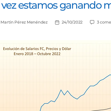
 vez estamos ganando 
r
Martin Pérez Menéndez
24/10/2022
3 come
Fecha
de
la
da
entrada