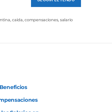
vez
estamos
ganando
ntina
,
caida
,
compensaciones
,
salario
as
menos?»
Beneficios
ompensaciones