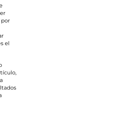
e
er
 por
ar
s el
o
tículo,
a
ltados
a