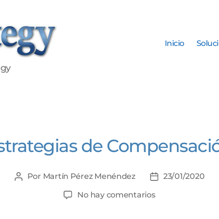
Inicio
Soluc
egy
Categorías
strategias de Compensaci
Por
Martín Pérez Menéndez
23/01/2020
Autor
Fecha
de
de
en
No hay comentarios
la
la
Estrategias
entrada
entrada
de