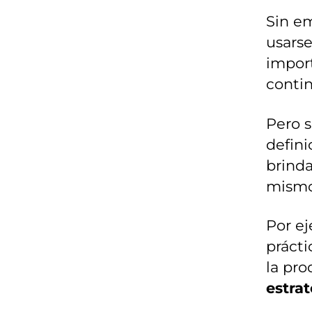
Sin em
usars
import
contin
Pero s
defini
brinda
mismo-
Por ej
prácti
la pro
estra