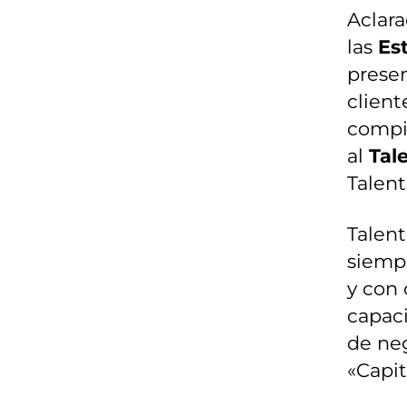
Aclar
las
Es
prese
client
compit
al
Tal
Talen
Talent
siempr
y con 
capaci
de neg
«Capi