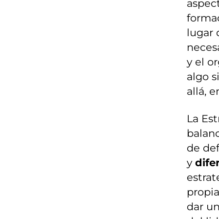
aspect
formac
lugar 
necesa
y el o
algo s
allá, 
La Es
balanc
de def
y
dife
estra
propia
dar u