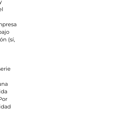
y
el
empresa
bajo
n (sí,
erie
una
ida
Por
idad