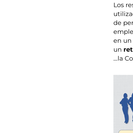
Los re
utiliz
de per
emple
en un
un
re
…la C