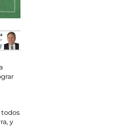
a
ograr
 todos
ra, y