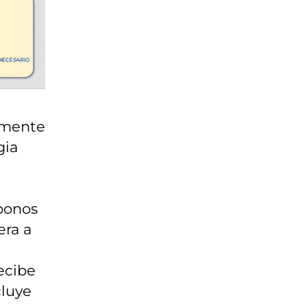
tamente
gia
 bonos
era a
ecibe
cluye