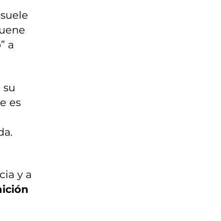
 suele
suene
” a
 su
ue es
da.
cia y a
nición