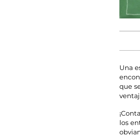
Una e
encon
que s
ventaj
¡Conta
los en
obvia