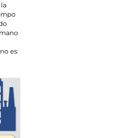
la
iempo
ado
umano
rno es