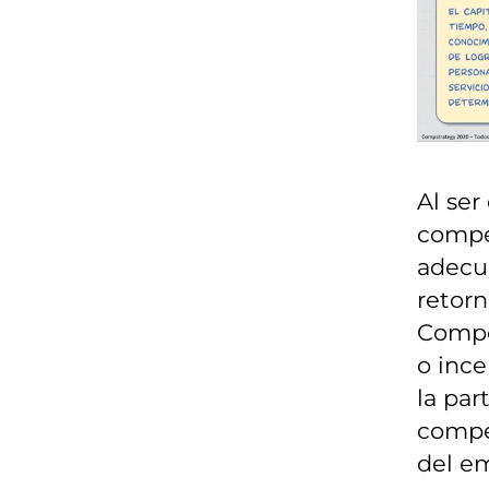
Al ser
compet
adecu
retorn
Compen
o ince
la par
compe
del em