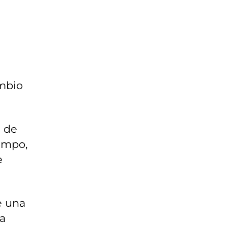
mbio
n de
empo,
e
e una
ta