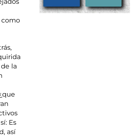
ejados
as como
rás,
quirida
 de la
n
 ¿que
ran
ctivos
í: Es
, así