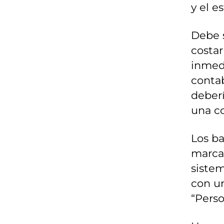
y el e
Debe s
costar
inmed
contab
deberí
una co
Los ba
marcas
sistem
con un
“Pers