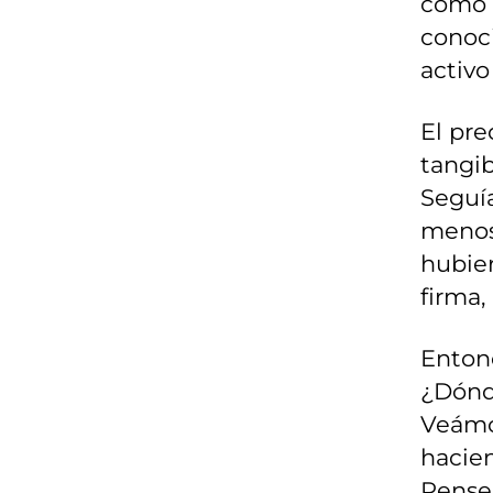
como 
conoci
activo
El pre
tangib
Seguía
menos
hubier
firma
Entonc
¿Dónd
Veámo
hacien
Pense