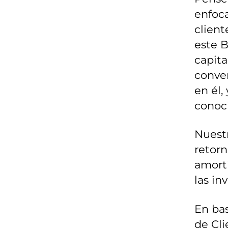
enfoc
client
este B
capita
conve
en él,
conoc
Nuestr
retor
amorti
las in
En bas
de Cli