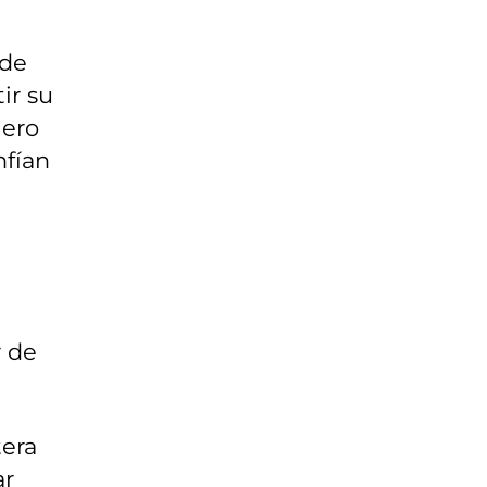
 de
ir su
iero
nfían
r de
tera
ar