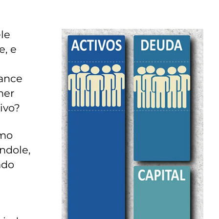
le
e, e
lance
ner
ivo?
omo
índole,
ado