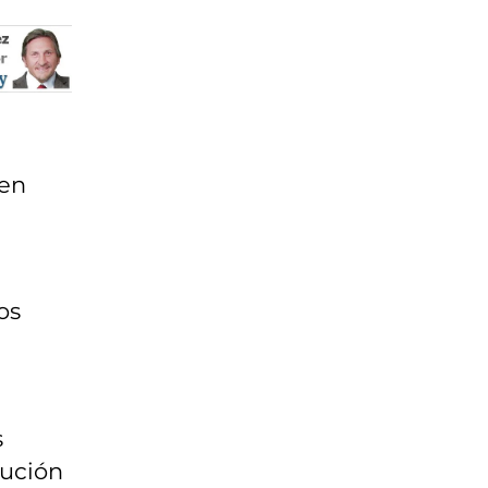
 en
os
s
bución