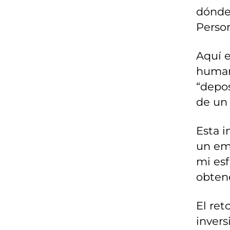
dónde 
Person
Aquí e
humano
“depo
de un 
Esta i
un em
mi es
obtene
El re
invers