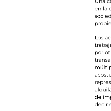
Una ca
en la 
socied
propi
Los ac
trabaj
por ot
transa
múltip
acostu
repres
alquil
de imp
decir 