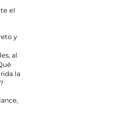
te el
reto y
.
es, al
¿Qué
rida la
?
lance,