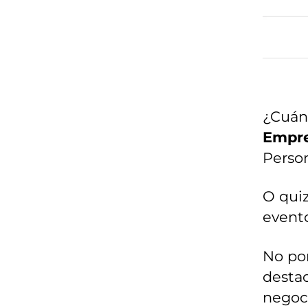
¿Cuánt
Empre
Perso
O quiz
evento
No por
destac
negoci