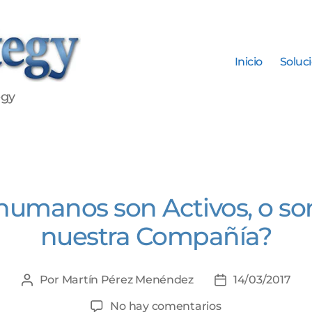
Inicio
Soluc
egy
Categorías
humanos son Activos, o so
nuestra Compañía?
Por
Martín Pérez Menéndez
14/03/2017
Autor
Fecha
de
de
en
No hay comentarios