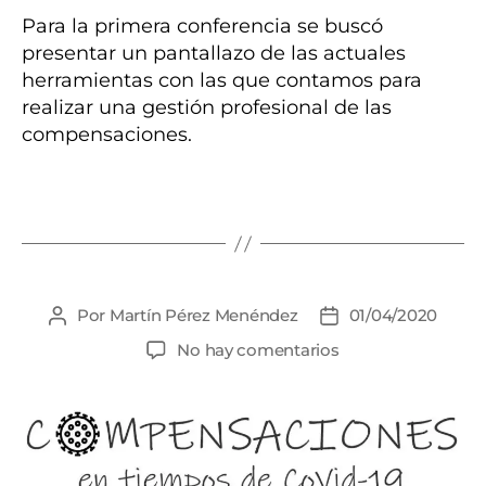
Para la primera conferencia se buscó
presentar un pantallazo de las actuales
herramientas con las que contamos para
realizar una gestión profesional de las
compensaciones.
Categorías
Por
Martín Pérez Menéndez
01/04/2020
Autor
Fecha
de
de
en
No hay comentarios
la
la
entrada
entrada